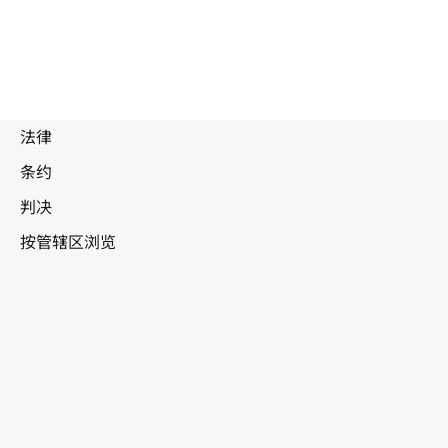
废
止
文
本