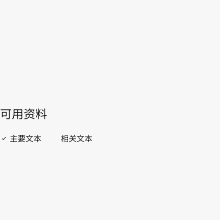
WIPO Lex中的最新版本
開啟 PDF
open_in_new