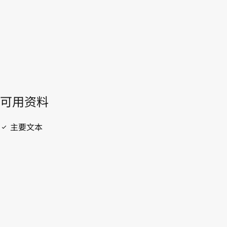
開啟 PDF
open_in_new