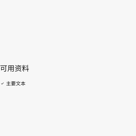
開啟 PDF
open_in_new