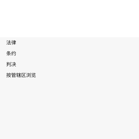
废
止
文
本
越南