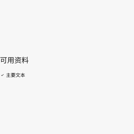
開啟 PDF
open_in_new