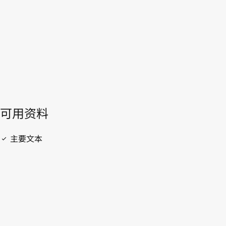
開啟 PDF
open_in_new