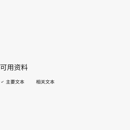
WIPO Lex中的最新版本
開啟 PDF
open_in_new