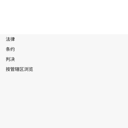
被
取
代
德国
文
本。
转至WIPO Lex中的最新版本