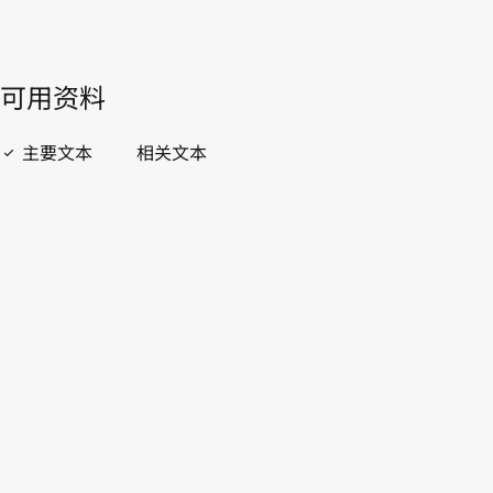
開啟 PDF
open_in_new