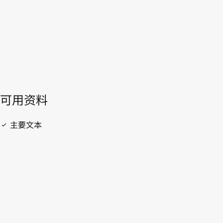
開啟 PDF
open_in_new