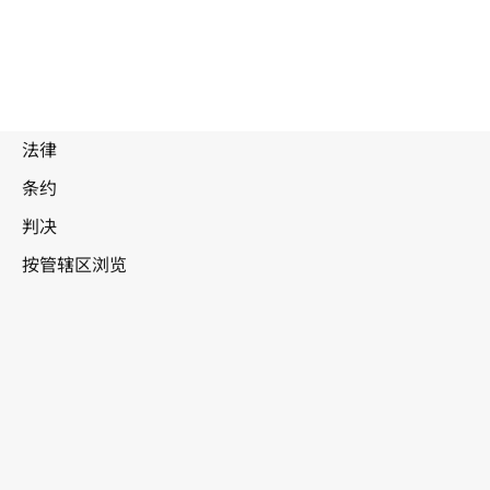
废
止
文
本