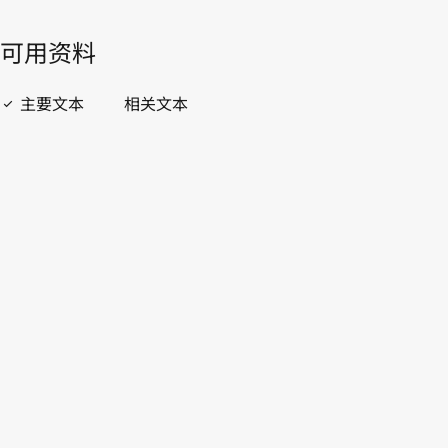
開啟 PDF
open_in_new