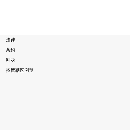
被
取
代
巴西
文
本。
转至WIPO Lex中的最新版本