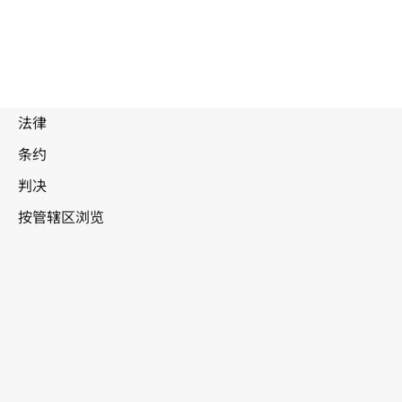
新
被
取
代
加坡
文
本。
转至WIPO Lex中的最新版本