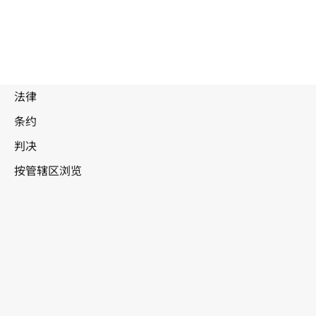
被
取
代
文