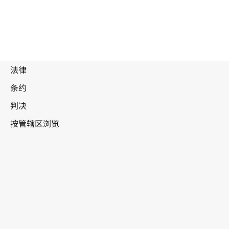
特立尼达和
多巴哥