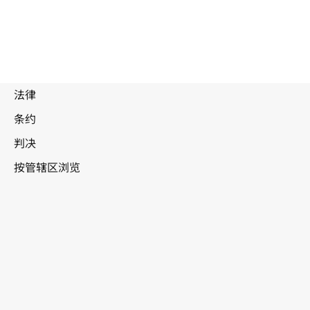
废
止
文
本
土耳其