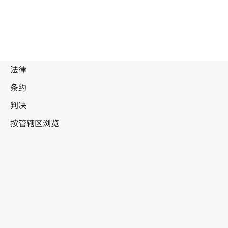
废
止
文
本