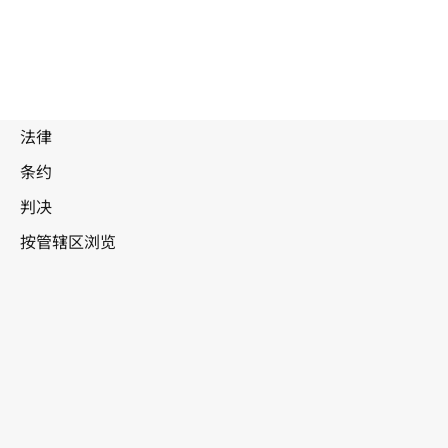
被
取
代
文