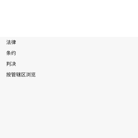
废
止
文
本
瑞典