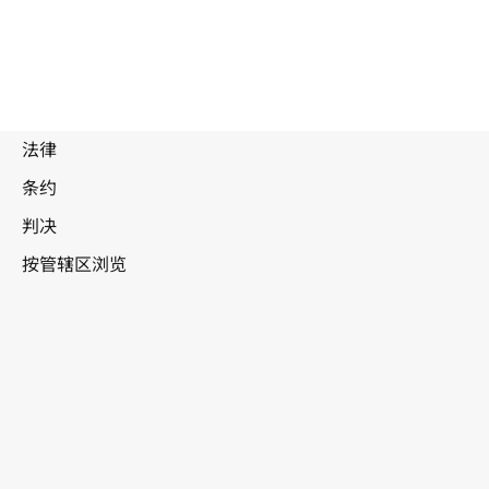
被
取
代
罗马尼亚
文
本。
转至WIPO Lex中的最新版本