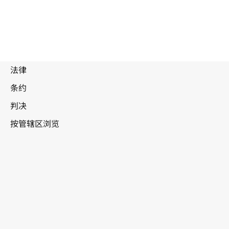
被
取
代
文
菲律宾