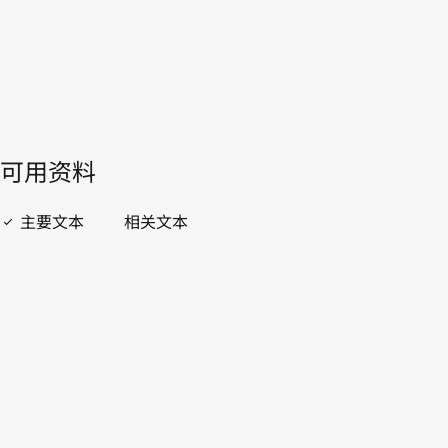
開啟 PDF
open_in_new