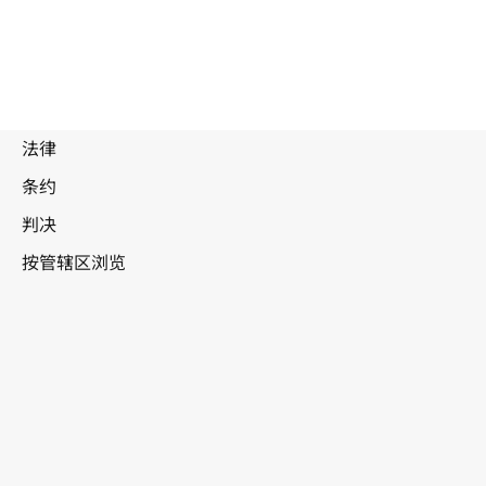
废
止
文
新西兰
本