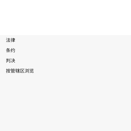
被
取
代
文