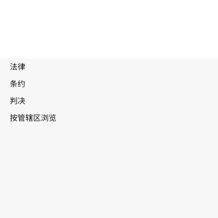
印度
WIPO Lex中的最新版本
该文本已被修正，WIPO Lex中尚无合并
版本
见
相关文本 / 被以下文本修正
见下文