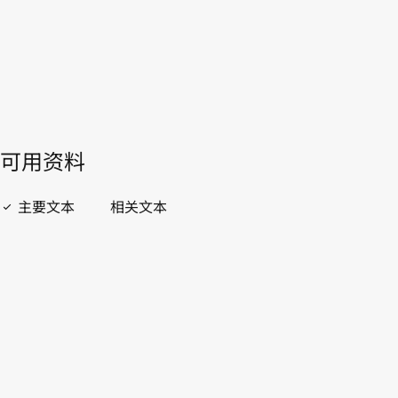
開啟 PDF
open_in_new