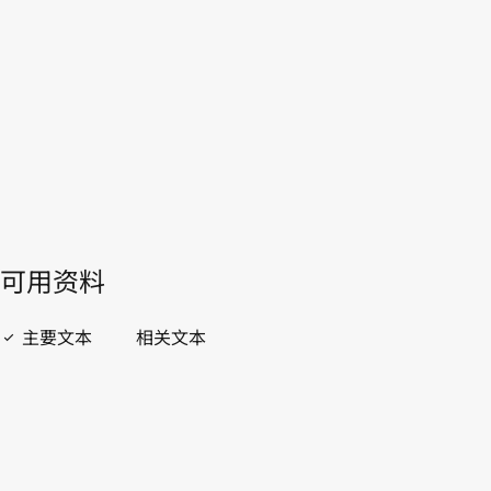
開啟 PDF
open_in_new