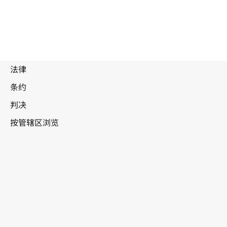
被
取
代
文
瑞士