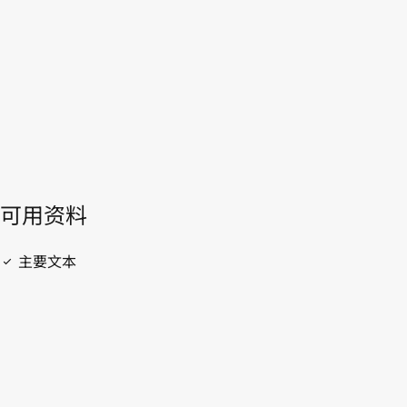
開啟 PDF
open_in_new