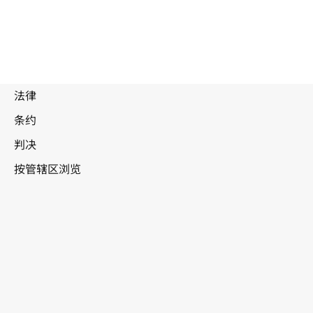
亚美尼亚
被
取
代
文
本。
转至WIPO Lex中的最新版本