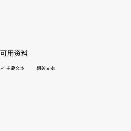
開啟 PDF
open_in_new