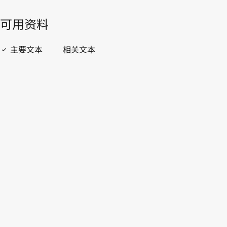
開啟 PDF
open_in_new