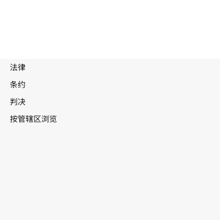
被
取
代
文