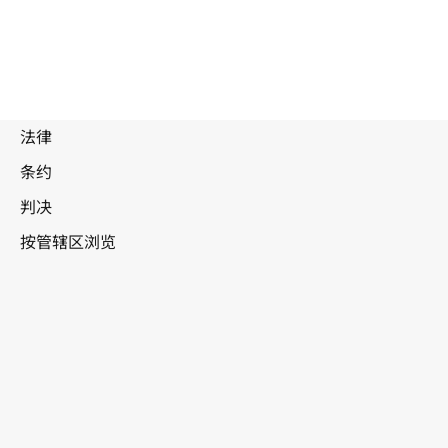
特立尼达和
多巴哥