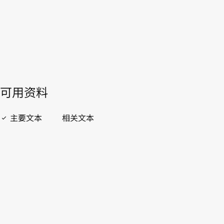
開啟 PDF
open_in_new