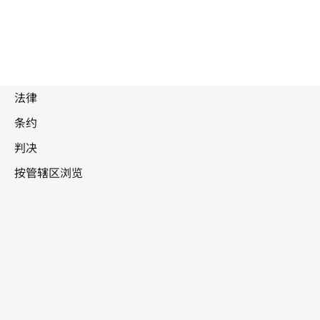
被
取
代
文