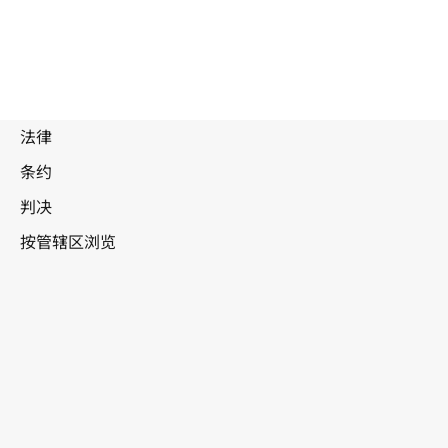
被
取
代
文
拉脱维