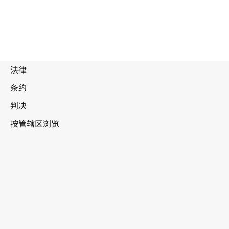
被
取
代
文
爱沙尼亚