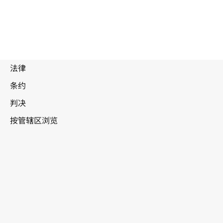
废
止
文
克罗
本
地亚