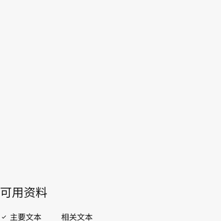
联
合王国
本。
转至WIPO Lex中的最新版本