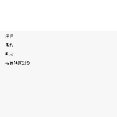
被
取
代
文