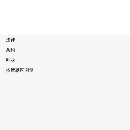
被
取
代
文
阿根廷