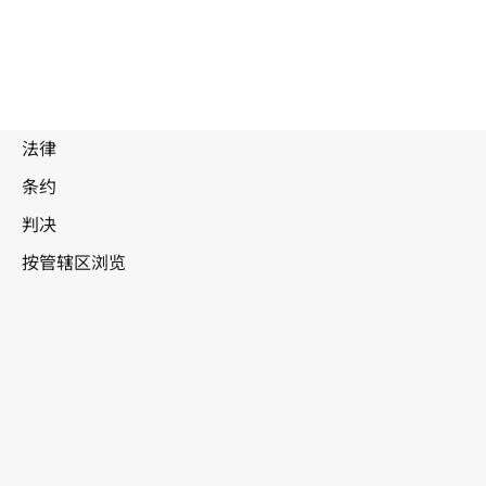
废
止
文
本