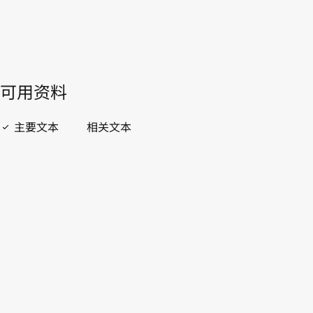
開啟 PDF
open_in_new