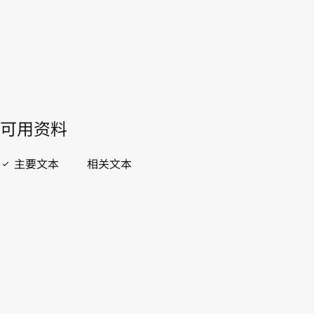
WIPO Lex中的最新版本
開啟 PDF
open_in_new