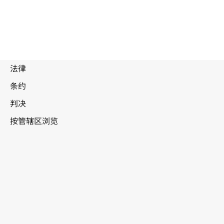
被
取
代
文