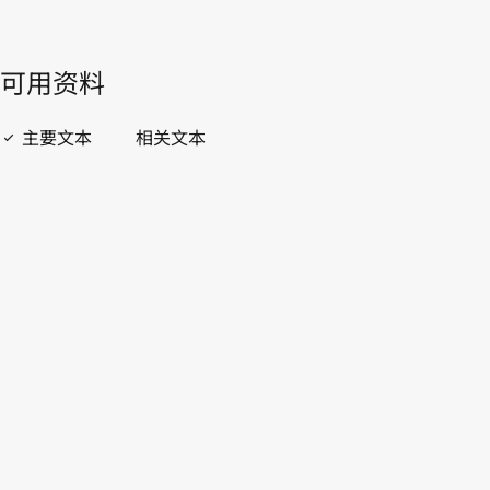
開啟 PDF
open_in_new