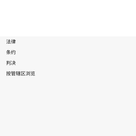
被
取
代
美利坚
文
合众国