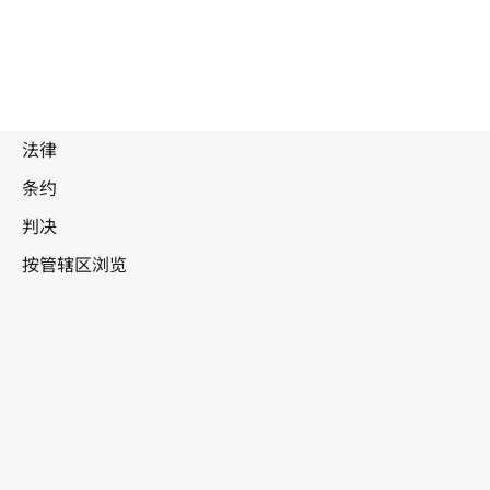
被
取
代
文
摩尔多瓦共和国