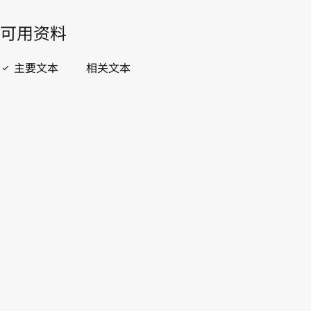
開啟 PDF
open_in_new