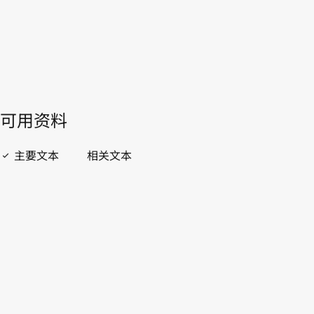
開啟 PDF
open_in_new