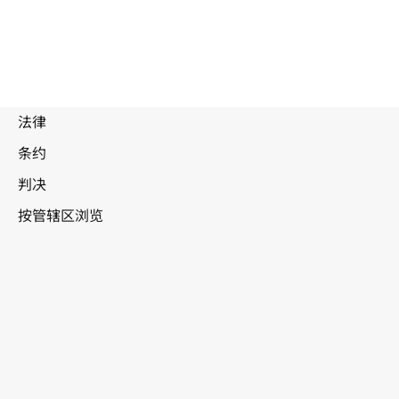
德国
被
取
代
文本。
转至WIPO Lex中的最新版本