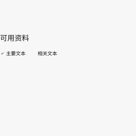
開啟 PDF
open_in_new