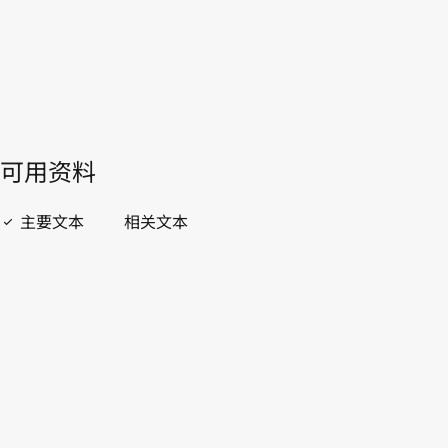
開啟 PDF
open_in_new