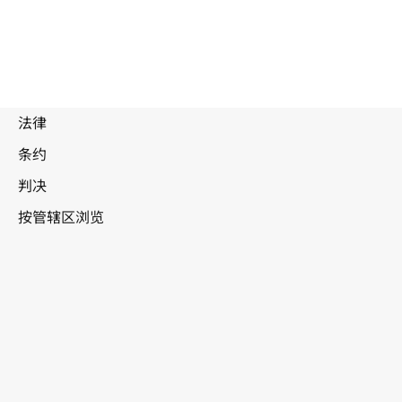
被
取
代
文