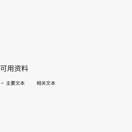
WIPO Lex中的最新版本
開啟 PDF
open_in_new