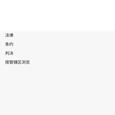
被
取
代
文
瑞士